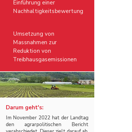
Einführung einer
Nachhaltigkeitsbewertung
Umsetzung von
Massnahmen zur
Reduktion von
Treibhausgasemissionen
Darum geht's:
Im November 2022 hat der Landtag
den agrarpolitischen Bericht
verabschiedet. Dieser zielt darauf ab,